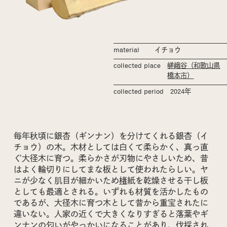
material
イチョウ
collected place
嵯峨谷（和歌山県
橋本市）
collected period
2024年
毎年秋頃に銀杏（ギンナン）を分けてくれる銀杏（イ
チョウ）の木。木材としては白くて柔らかく、真っ直
ぐ大径木に育つ。柔らかさが刃物にやさしいため、昔
はよく輪切りにしてまな板として使われたらしい。ヤ
ニが少なく肌目が細かいため
楮
紙を乾燥させる干し板
としても最適とされる。いずれも材質を活かしたもの
であるが、大径木に育つ木として昔から重宝されたに
違いない。人家の近くで大きくなりすぎると落葉やギ
ンナンの匂いがやっかいになることがあり、伐採され